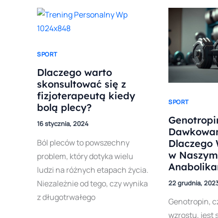
SPORT
Dlaczego warto
skonsultować się z
fizjoterapeutą kiedy
SPORT
bolą plecy?
Genotropin
16 stycznia, 2024
Dawkowan
Ból pleców to powszechny
Dlaczego 
w Naszym 
problem, który dotyka wielu
Anabolika
ludzi na różnych etapach życia.
Niezależnie od tego, czy wynika
22 grudnia, 202
z długotrwałego
Genotropin, c
wzrostu, jest 