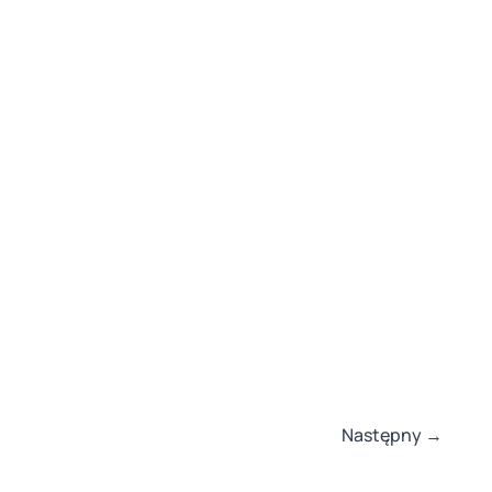
3
Następny
→