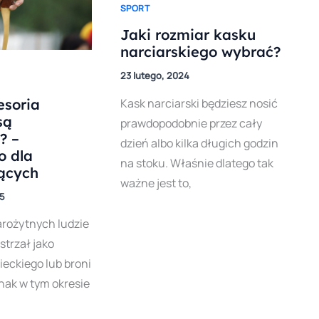
SPORT
Jaki rozmiar kasku
narciarskiego wybrać?
23 lutego, 2024
esoria
Kask narciarski będziesz nosić
są
prawdopodobnie przez cały
? –
dzień albo kilka długich godzin
o dla
na stoku. Właśnie dlatego tak
ących
ważne jest to,
25
arożytnych ludzie
 strzał jako
ieckiego lub broni
nak w tym okresie