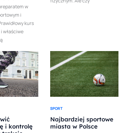
fizycznym. Ale czy
preparatem w
portowym i
rawidłowy kurs
 i właściwe
są
SPORT
wić
Najbardziej sportowe
ę i kontrolę
miasta w Polsce