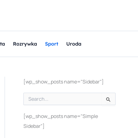
ta
Rozrywka
Sport
Uroda
[wp_show_posts name="Sidebar"]
S
z
u
[wp_show_posts name="Simple
k
a
Sidebar"]
j
d