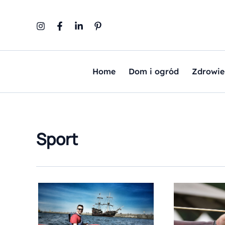
Przejdź
do
treści
Home
Dom i ogród
Zdrowie
Sport