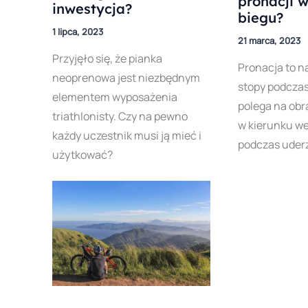
pronacji w
inwestycja?
biegu?
1 lipca, 2023
21 marca, 2023
Przyjęło się, że pianka
Pronacja to n
neoprenowa jest niezbędnym
stopy podczas
elementem wyposażenia
polega na obr
triathlonisty. Czy na pewno
w kierunku 
każdy uczestnik musi ją mieć i
podczas uderz
użytkować?