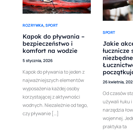
,
ROZRYWKA
SPORT
SPORT
Kapok do pływania –
Jakie akc
bezpieczeństwo i
łucznicze 
komfort na wodzie
niezbędne
5 stycznia, 2026
Łucznictw
początkuj
Kapok do pływania to jeden z
najważniejszych elementów
26 kwietnia, 20
wyposażenia każdej osoby
Od czasów st
korzystającej z aktywności
używali łuku i
wodnych. Niezależnie od tego,
narzędzia łow
czy pływanie […]
wojennej. Jed
praktyka ta