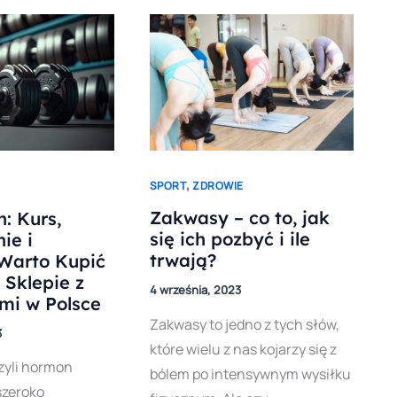
,
SPORT
ZDROWIE
Zakwasy – co to, jak
: Kurs,
się ich pozbyć i ile
ie i
trwają?
Warto Kupić
Sklepie z
4 września, 2023
mi w Polsce
Zakwasy to jedno z tych słów,
3
które wielu z nas kojarzy się z
zyli hormon
bólem po intensywnym wysiłku
szeroko