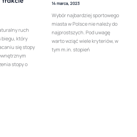
 trakcie
14 marca, 2023
Wybór najbardziej sportowego
miasta w Polsce nie należy do
aturalny ruch
najprostszych. Pod uwagę
 biegu, który
warto wziąć wiele kryteriów, w
acaniu się stopy
tym m.in. stopień
wewnętrznym
enia stopy o