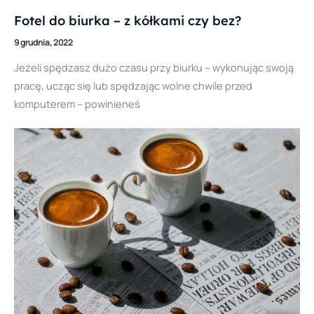
Fotel do biurka – z kółkami czy bez?
9 grudnia, 2022
Jeżeli spędzasz dużo czasu przy biurku – wykonując swoją
pracę, ucząc się lub spędzając wolne chwile przed
komputerem – powinieneś