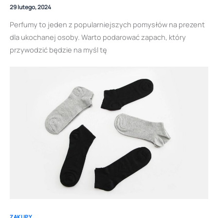
29 lutego, 2024
Perfumy to jeden z popularniejszych pomysłów na prezent
dla ukochanej osoby. Warto podarować zapach, który
przywodzić będzie na myśl tę
ZAKUPY