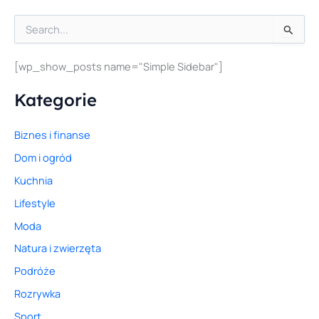
S
z
u
[wp_show_posts name="Simple Sidebar"]
k
a
Kategorie
j
d
l
Biznes i finanse
a
:
Dom i ogród
Kuchnia
Lifestyle
Moda
Natura i zwierzęta
Podróże
Rozrywka
Sport