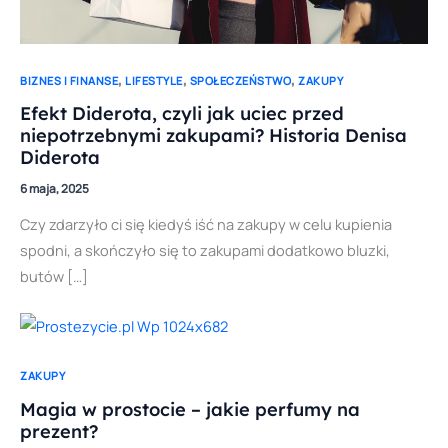
,
,
,
BIZNES I FINANSE
LIFESTYLE
SPOŁECZEŃSTWO
ZAKUPY
Efekt Diderota, czyli jak uciec przed
niepotrzebnymi zakupami? Historia Denisa
Diderota
6 maja, 2025
Czy zdarzyło ci się kiedyś iść na zakupy w celu kupienia
spodni, a skończyło się to zakupami dodatkowo bluzki,
butów […]
ZAKUPY
Magia w prostocie – jakie perfumy na
prezent?