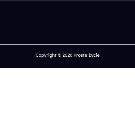
Copyright © 2026 Proste życie
0
Chętnie poznam Twoje przemyślenia, skomentuj.
x
(
)
x