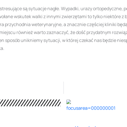
 i stresujące są sytuacje nagłe. Wypadki, urazy ortopedyczne,
ołane wskutek walki z innymi zwierzętami to tylko niektóre z b
ra przychodnia weterynaryjne, a znacznie częściej kliniki bę
iejscu również warto zaznaczyć, że dość przydatnym rozwiąz
n sposób unikniemy sytuacji, w której czekać nas będzie nies
ka.