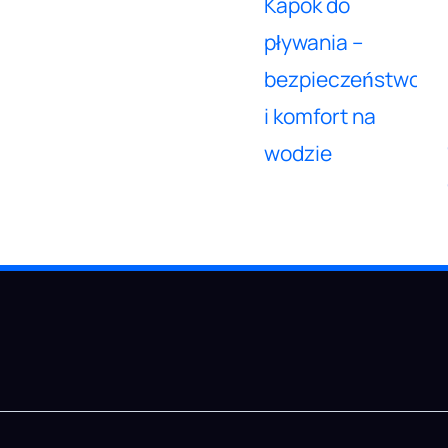
Kapok do
pływania –
bezpieczeństwo
i komfort na
wodzie