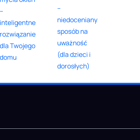
–
–
niedoceniany
inteligentne
sposób na
rozwiązanie
uważność
dla Twojego
(dla dzieci i
domu
dorosłych)