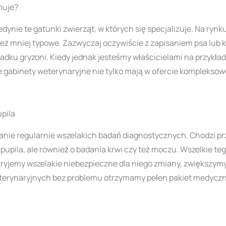
muje?
edynie te gatunki zwierząt, w których się specjalizuje. Na ry
ież mniej typowe. Zazwyczaj oczywiście z zapisaniem psa lub 
dku gryzoni. Kiedy jednak jesteśmy właścicielami na przykład
e gabinety weterynaryjne nie tylko mają w ofercie kompleksowe 
pila
nie regularnie wszelakich badań diagnostycznych. Chodzi p
upila, ale również o badania krwi czy też moczu. Wszelkie teg
ykryjemy wszelakie niebezpieczne dla niego zmiany, zwiększym
terynaryjnych bez problemu otrzymamy pełen pakiet medyczn