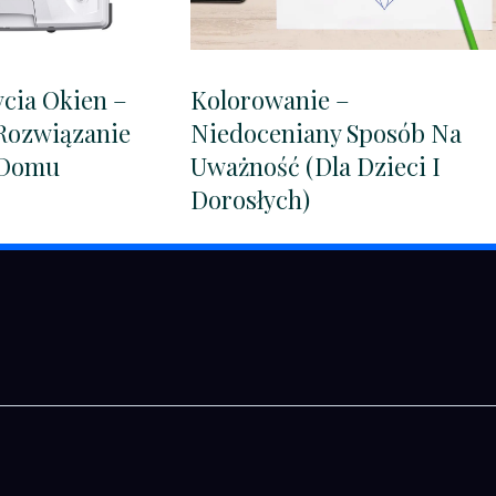
cia Okien –
Kolorowanie –
 Rozwiązanie
Niedoceniany Sposób Na
 Domu
Uważność (dla Dzieci I
Dorosłych)