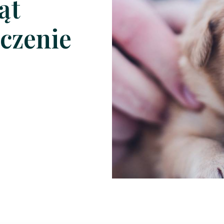
ąt
czenie