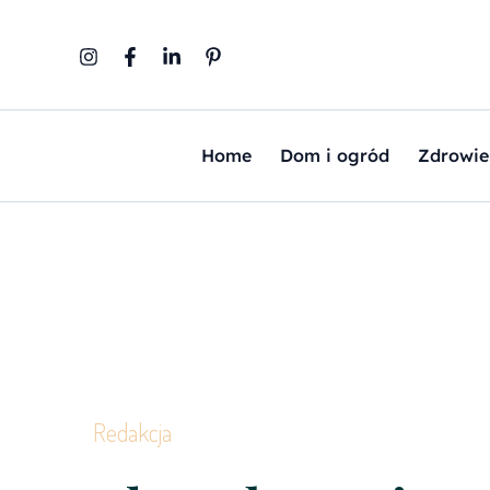
Przejdź
do
treści
Home
Dom i ogród
Zdrowie
Redakcja