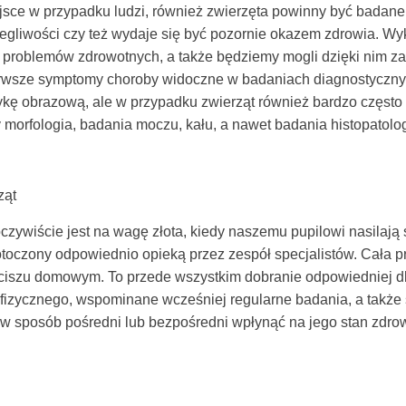
jsce w przypadku ludzi, również zwierzęta powinny być badane 
egliwości czy też wydaje się być pozornie okazem zdrowia. Wy
 problemów zdrowotnych, a także będziemy mogli dzięki nim 
ierwsze symptomy choroby widoczne w badaniach diagnostyczny
ykę obrazową, ale w przypadku zwierząt również bardzo często 
by morfologia, badania moczu, kału, a nawet badania histopatol
ząt
czywiście jest na wagę złota, kiedy naszemu pupilowi nasilają 
 otoczony odpowiednio opieką przez zespół specjalistów. Cała p
ciszu domowym. To przede wszystkim dobranie odpowiedniej dl
zycznego, wspominane wcześniej regularne badania, a także s
 w sposób pośredni lub bezpośredni wpłynąć na jego stan zdr