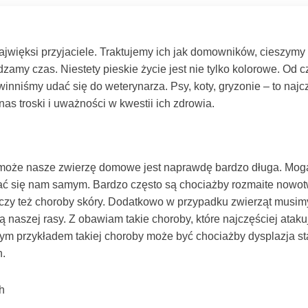
jwięksi przyjaciele. Traktujemy ich jak domowników, cieszymy 
zamy czas. Niestety pieskie życie jest nie tylko kolorowe. Od 
owinniśmy udać się do weterynarza. Psy, koty, gryzonie – to n
as troski i uważności w kwestii ich zdrowia.
ć może nasze zwierzę domowe jest naprawdę bardzo długa. Mog
kać się nam samym. Bardzo często są chociażby rozmaite nowot
zy też choroby skóry. Dodatkowo w przypadku zwierząt musim
ą naszej rasy. Z obawiam takie choroby, które najczęściej atak
ym przykładem takiej choroby może być chociażby dysplazja s
.
h