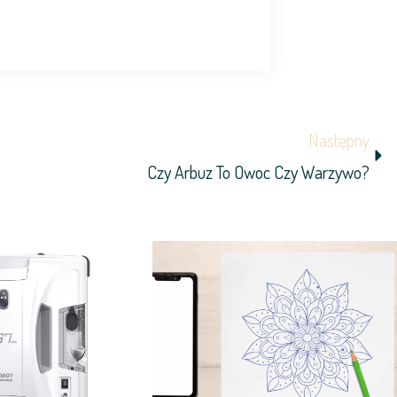
Ne
Następny
Czy Arbuz To Owoc Czy Warzywo?