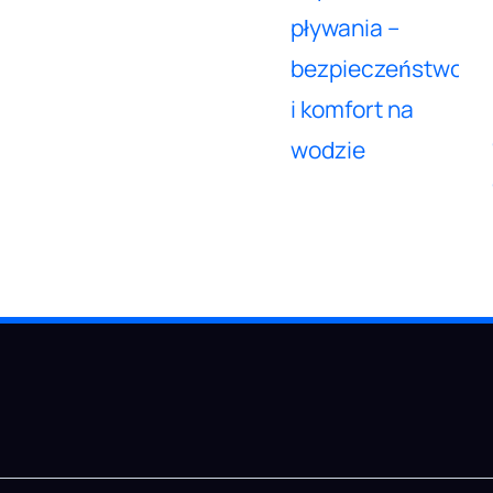
pływania –
bezpieczeństwo
i komfort na
wodzie