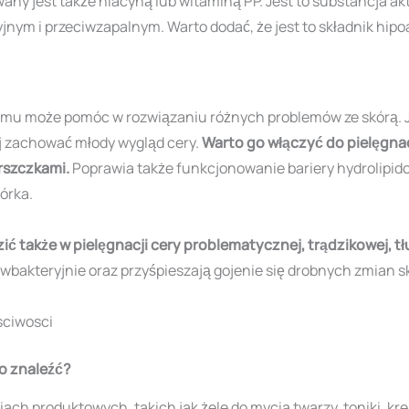
y jest także niacyną lub witaminą PP. Jest to substancja akty
nym i przeciwzapalnym. Warto dodać, że jest to składnik hipo
emu może pomóc w rozwiązaniu różnych problemów ze skórą. Je
ej zachować młody wygląd cery.
Warto go włączyć do pielęgnacj
rszczkami.
Poprawia także funkcjonowanie bariery hydrolipid
órka.
także w pielęgnacji cery problematycznej, trądzikowej, tłu
iwbakteryjnie oraz przyśpieszają gojenie się drobnych zmian 
o znaleźć?
ch produktowych, takich jak żele do mycia twarzy, toniki, k