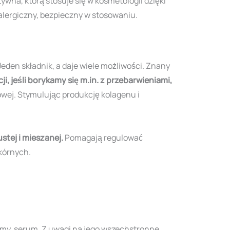
wna, którą stosuje się w kosmetologii dzięki
alergiczny, bezpieczny w stosowaniu.
den składnik, a daje wiele możliwości. Znany
i, jeśli borykamy się m.in. z przebarwieniami,
owej. Stymulując produkcję kolagenu i
stej i mieszanej.
Pomagają regulować
skórnych.
remy, serum. Z uwagi na jego wszechstronne