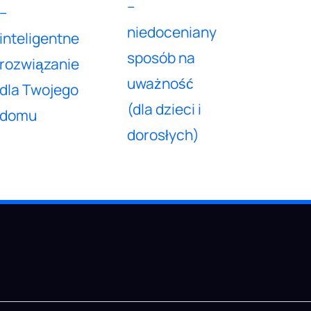
–
–
niedoceniany
inteligentne
sposób na
rozwiązanie
uważność
dla Twojego
(dla dzieci i
domu
dorosłych)