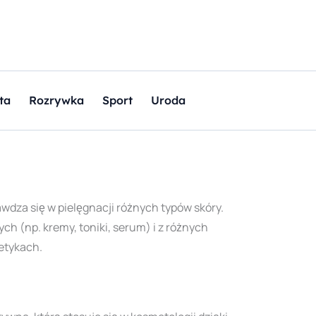
ta
Rozrywka
Sport
Uroda
awdza się w pielęgnacji różnych typów skóry.
h (np. kremy, toniki, serum) i z różnych
etykach.