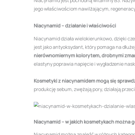
Niacynamid jest pochodną witaminy B3. Nazywan
jego właściwościom nawilżającym, regeneracyj
Niacynamid – działanie i właściwości
Niacynamid działa wielokierunkowo, dzięki cz
jest jako antyoksydant, który pomaga na dłuż
nierównomiernym kolorytem, drobnymi zma
elastyny poprawia napięcie i wygładzenie nask
Kosmetyki z niacynamidem mogą się sprawdzić 
produkcję sebum, zwężają pory, działają przec
Niacynamid – w jakich kosmetykach można g
Niacynamid można znaleźć w różnych kategoria