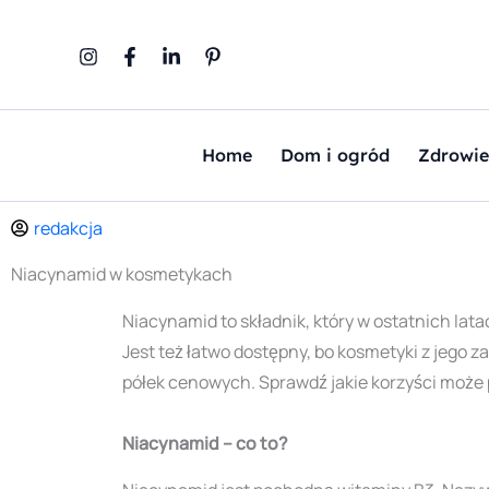
Przejdź
do
treści
Home
Dom i ogród
Zdrowie
redakcja
Niacynamid w kosmetykach
Niacynamid to składnik, który w ostatnich lat
Jest też łatwo dostępny, bo kosmetyki z jego 
półek cenowych. Sprawdź jakie korzyści może 
Niacynamid – co to?