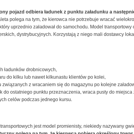
lony pojazd odbiera ładunek z punktu załadunku a następnie 
leta polega na tym, że kierowca nie potrzebuje wracać wielok
, który uprzednio załadował do samochodu. Model transportowy
erskich, dystrybucyjnych. Korzystają z niego mali dostawcy lok
ch ładunków drobnicowych,
u do kilku lub nawet kilkunastu klientów po kolei,
tu związanych z wracaniem się do magazynu po kolejne załado
k do ostatniego punktu przeznaczenia, wraca pusty do miejsca
ych celów podczas jednego kursu.
transportowych jest model promienisty, niekiedy nazywany gwie
tyczny polega na tym, że kierowca pobiera określony towar