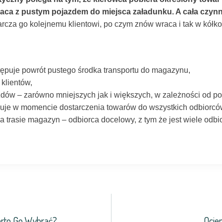
raca z pustym pojazdem do miejsca załadunku. A cała czyn
rcza go kolejnemu klientowi, po czym znów wraca i tak w kółko
tępuje powrót pustego środka transportu do magazynu,
klientów,
dów – zarówno mniejszych jak i większych, w zależności od pot
uje w momencie dostarczenia towarów do wszystkich odbiorcó
a trasie magazyn – odbiorca docelowy, z tym że jest wiele odbi
rto Go Wybrać?
Ocie