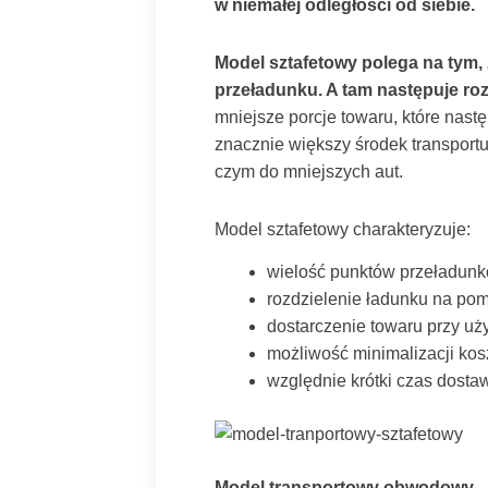
w niemałej odległości od siebie.
Model sztafetowy polega na tym,
przeładunku. A tam następuje roz
mniejsze porcje towaru, które nast
znacznie większy środek transportu
czym do mniejszych aut.
Model sztafetowy charakteryzuje:
wielość punktów przeładun
rozdzielenie ładunku na pom
dostarczenie towaru przy uż
możliwość minimalizacji ko
względnie krótki czas dosta
Model transportowy obwodowy