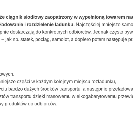
 że ciągnik siodłowy zaopatrzony w wypełnioną towarem nac
ładowanie i rozdzielenie ładunku.
Najczęściej mniejsze samo
ępnie dostarczają do konkretnych odbiorców. Jednak często bywa 
 – jak np. statek, pociąg, samolot, a dopiero potem następuje 
kowych,
niejsze części w każdym kolejnym miejscu rozładunku,
yciu bardzo dużych środków transportu, a następnie przeładow
sztów transportu dzięki masowemu wielkogabarytowemu przewie
wy produktów do odbiorców.