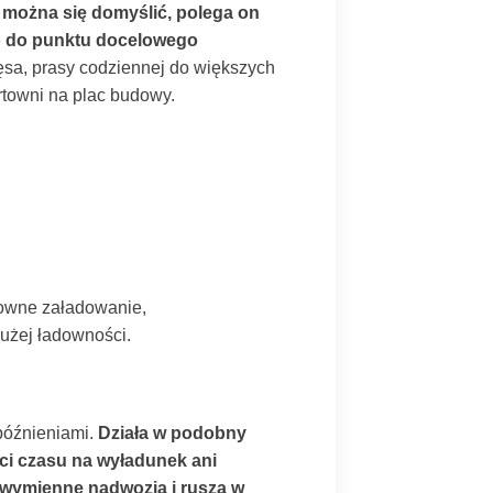
 można się domyślić, polega on
io do punktu docelowego
ęsa, prasy codziennej do większych
rtowni na plac budowy.
nowne załadowanie,
użej ładowności.
późnieniami.
Działa w podobny
ci czasu na wyładunek ani
y wymienne nadwozia i rusza w