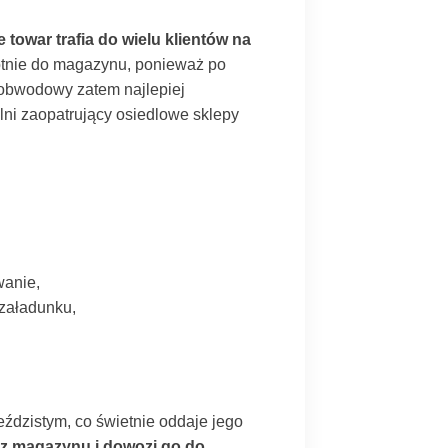
towar trafia do wielu klientów na
rotnie do magazynu, ponieważ po
 obwodowy zatem najlepiej
alni zaopatrujący osiedlowe sklepy
wanie,
 załadunku,
ździstym, co świetnie oddaje jego
 z magazynu i dowozi go do