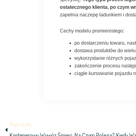
ostatecznego klienta, po czym w
zapełnia naczepę ładunkiem i dosta
Cechy modelu promienistego:
po dostarczeniu towaru, nas
dostawa produktów do wielu 
wykorzystanie różnych pojaz
zakończenie procesu następ
ciągłe kursowanie pojazdu n
Prev
Poprzedni
Kontenerowy Wywóz Śmieci. Na Czym Polega? Kiedy Wa