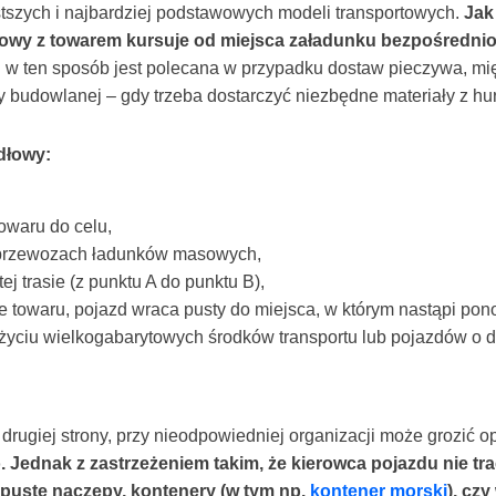
tszych i najbardziej podstawowych modeli transportowych.
Jak
rtowy z towarem kursuje od miejsca załadunku bezpośredn
u w ten sposób jest polecana w przypadku dostaw pieczywa, mi
 budowlanej – gdy trzeba dostarczyć niezbędne materiały z hu
dłowy:
owaru do celu,
 przewozach ładunków masowych,
j trasie (z punktu A do punktu B),
e towaru, pojazd wraca pusty do miejsca, w którym nastąpi po
yciu wielkogabarytowych środków transportu lub pojazdów o d
 drugiej strony, przy nieodpowiedniej organizacji może grozić o
ednak z zastrzeżeniem takim, że kierowca pojazdu nie tra
 puste naczepy, kontenery (w tym np.
kontener morski
), cz