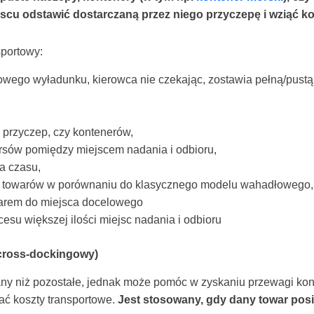
jscu odstawić dostarczaną przez niego przyczepę i wziąć ko
portowy:
owego wyładunku, kierowca nie czekając, zostawia pełną/pustą
 przyczep, czy kontenerów,
sów pomiędzy miejscem nadania i odbioru,
a czasu,
ch towarów w porównaniu do klasycznego modelu wahadłowego,
warem do miejsca docelowego
esu większej ilości miejsc nadania i odbioru
(cross-dockingowy)
any niż pozostałe, jednak może pomóc w zyskaniu przewagi kon
ać koszty transportowe.
Jest stosowany, gdy dany towar posia