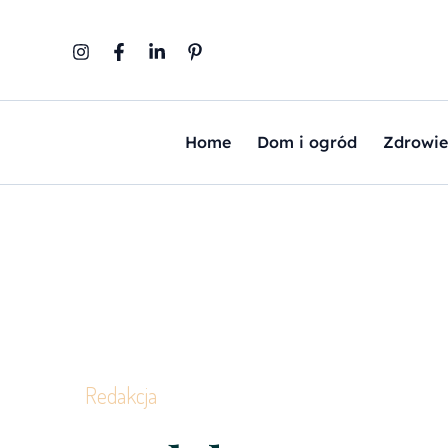
Przejdź
do
treści
Home
Dom i ogród
Zdrowie
Redakcja