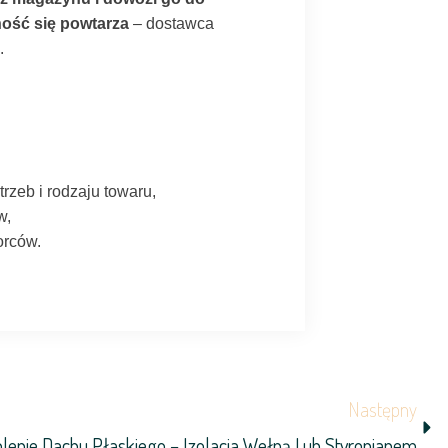
ność się powtarza
– dostawca
.
rzeb i rodzaju towaru,
w,
orców.
Ne
Następny
plenie Dachu Płaskiego – Izolacja Wełną Lub Styropianem