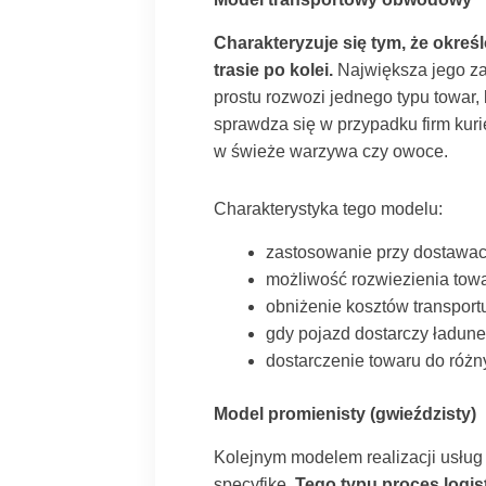
Charakteryzuje się tym, że okreś
trasie po kolei.
Największa jego za
prostu rozwozi jednego typu towar
sprawdza się w przypadku firm kuri
w świeże warzywa czy owoce.
Charakterystyka tego modelu:
zastosowanie przy dostawa
możliwość rozwiezienia towar
obniżenie kosztów transpor
gdy pojazd dostarczy ładune
dostarczenie towaru do różn
Model promienisty (gwieździsty)
Kolejnym modelem realizacji usług 
specyfikę.
Tego typu proces logis