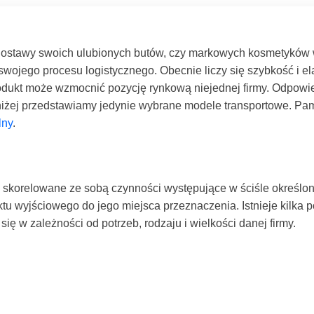
dostawy swoich ulubionych butów, czy markowych kosmetyków w
 swojego procesu logistycznego. Obecnie liczy się szybkość i e
odukt może wzmocnić pozycję rynkową niejednej firmy. Odpowi
żej przedstawiamy jedynie wybrane modele transportowe. Pamię
lny
.
ię skorelowane ze sobą czynności występujące w ściśle określon
tu wyjściowego do jego miejsca przeznaczenia. Istnieje kilka 
się w zależności od potrzeb, rodzaju i wielkości danej firmy.