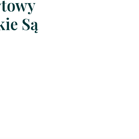
rtowy
kie Są