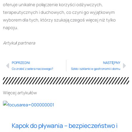
oferuje unikalne połączenie korzyści odżywczych,
terapeutycznych i duchowych, co czyni go wyjątkowym
wyborem dla tych, którzy szukają czegoś więcej niż tylko
napoju.
Artykuł partnera
POPRZEDNI
NASTĘPNY
Prev
Ne
Co zrobić z selera naciowego?
Szkło i szklanki w gastronomii i domu
Więcej artykułów
Kapok do pływania – bezpieczeństwo i