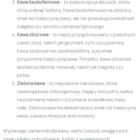
Kawa bezkofeinowa
– to kolejna opcja dla osób, które
chcą uniknąć kofeiny. Kawa bezkofeinowa ma zbliżony
smak do tradycyjnej kawy, ale nie powoduje podrażnień
żołądka czy wzrostu ciśnienia tętniczego.
Kawa zbożowa
– to napój przygotowywany z prażonych
ziaren zbóż, takich jak jęczmień, żyto czy pszenica.
Kawa zbożowa nie zawiera kofeiny, a jej smak
przypomina tradycyjną kawę. Ponadto, kawa zbożowa
dostarcza błonnik i minerały, takich jak magnez czy
potas.
Zielona kawa
– to nieprażone ziarna kawy, które
zawierają kwas chlorogenowy, mający korzystny wpływ
na przemianę materii i utrzymanie prawidłowej masy
ciała. Zielona kawa ma delikatniejszy smak niż tradycyjna
kawa i zawiera mniejsze ilości kofeiny.
Wybierając zamienniki dla kawy, warto zwrócić uwagę na ich
smak i efekty pobudzające. Każdy z wymienionych