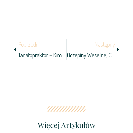
Prev
Next
Poprzedni
Następny
Tanatopraktor – Kim Jest I Czym Się Zajmuje?
Oczepiny Weselne, Czyli Jak Zapewnić Gościom Miło Spędzony Czas?
Więcej Artykułów