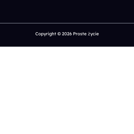
Copyright © 2026 Proste życie
0
Chętnie poznam Twoje przemyślenia, skomentuj.
x
(
)
x
|
Odpowiedz