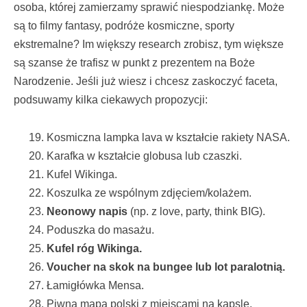
osoba, której zamierzamy sprawić niespodziankę. Może
są to filmy fantasy, podróże kosmiczne, sporty
ekstremalne? Im większy research zrobisz, tym większe
są szanse że trafisz w punkt z prezentem na Boże
Narodzenie. Jeśli już wiesz i chcesz zaskoczyć faceta,
podsuwamy kilka ciekawych propozycji:
Kosmiczna lampka lava w kształcie rakiety NASA.
Karafka w kształcie globusa lub czaszki.
Kufel Wikinga.
Koszulka ze wspólnym zdjęciem/kolażem.
Neonowy napis
(np. z love, party, think BIG).
Poduszka do masażu.
Kufel róg Wikinga.
Voucher na skok na bungee lub lot paralotnią.
Łamigłówka Mensa.
Piwna mapa polski z miejscami na kapsle.