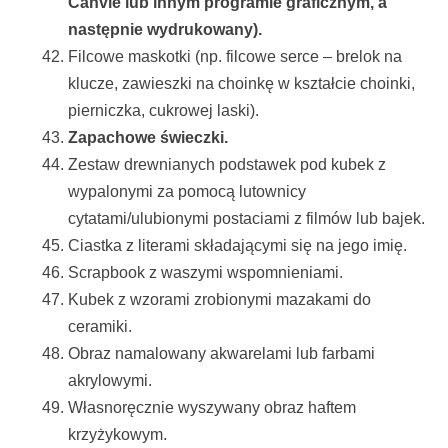
Canvie lub innym programie graficznym, a
następnie wydrukowany).
Filcowe maskotki (np. filcowe serce – brelok na
klucze, zawieszki na choinkę w kształcie choinki,
pierniczka, cukrowej laski).
Zapachowe świeczki.
Zestaw drewnianych podstawek pod kubek z
wypalonymi za pomocą lutownicy
cytatami/ulubionymi postaciami z filmów lub bajek.
Ciastka z literami składającymi się na jego imię.
Scrapbook z waszymi wspomnieniami.
Kubek z wzorami zrobionymi mazakami do
ceramiki.
Obraz namalowany akwarelami lub farbami
akrylowymi.
Własnoręcznie wyszywany obraz haftem
krzyżykowym.