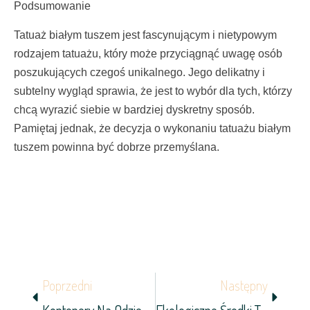
Podsumowanie
Tatuaż białym tuszem jest fascynującym i nietypowym
rodzajem tatuażu, który może przyciągnąć uwagę osób
poszukujących czegoś unikalnego. Jego delikatny i
subtelny wygląd sprawia, że jest to wybór dla tych, którzy
chcą wyrazić siebie w bardziej dyskretny sposób.
Pamiętaj jednak, że decyzja o wykonaniu tatuażu białym
tuszem powinna być dobrze przemyślana.
Prev
Next
Poprzedni
Następny
Kontenery Na Odzież Używaną – Przyszłość Recyklingu Mody
Ekologiczne Środki Transportu – Zrób Pierwszy Krok W Stronę Zrównoważonej Przyszłości