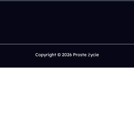
Copyright © 2026 Proste życie
0
Chętnie poznam Twoje przemyślenia, skomentuj.
x
(
)
x
|
Odpowiedz