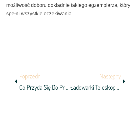
możliwość doboru dokładnie takiego egzemplarza, który
spełni wszystkie oczekiwania.
Prev
Next
Poprzedni
Następny
Co Przyda Się Do Pracy Z Kablami?
Ładowarki Teleskopowe Obrotowe – Specyfika I Różnice