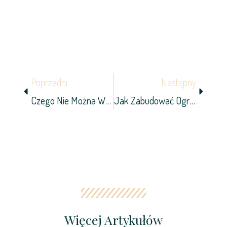
Prev
Next
Poprzedni
Następny
Czego Nie Można Wrzucać Do Kontenera?
Jak Zabudować Ogród? 5 Pomysłów Na Małą Architekturę
Więcej Artykułów