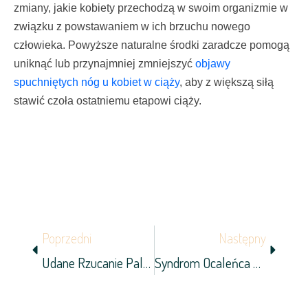
zmiany, jakie kobiety przechodzą w swoim organizmie w
związku z powstawaniem w ich brzuchu nowego
człowieka. Powyższe naturalne środki zaradcze pomogą
uniknąć lub przynajmniej zmniejszyć
objawy
spuchniętych nóg u kobiet w ciąży
, aby z większą siłą
stawić czoła ostatniemu etapowi ciąży.
Prev
Next
Poprzedni
Następny
Udane Rzucanie Palenia — Jakie Metody Się Stosuje?
Syndrom Ocaleńca – Objawy I Leczenie