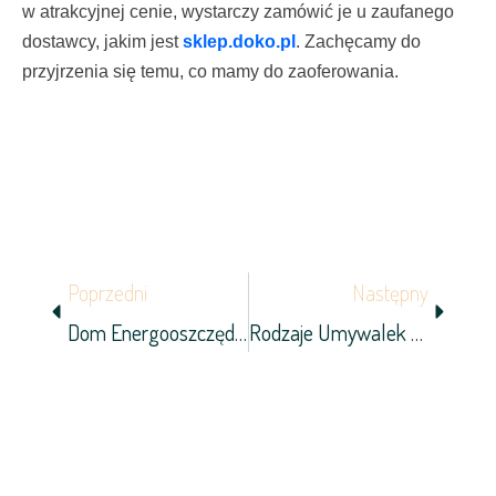
w atrakcyjnej cenie, wystarczy zamówić je u zaufanego
dostawcy, jakim jest
sklep.doko.pl
. Zachęcamy do
przyjrzenia się temu, co mamy do zaoferowania.
Prev
Next
Poprzedni
Następny
Dom Energooszczędny, Czyli Jaki?
Rodzaje Umywalek – Jaką Wybrać?