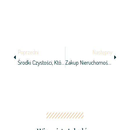
Prev
Next
Poprzedni
Następny
Środki Czystości, Które Powinny Znaleźć Się W Każdej Łazience
Zakup Nieruchomości Na Cyprze Krok Po Kroku