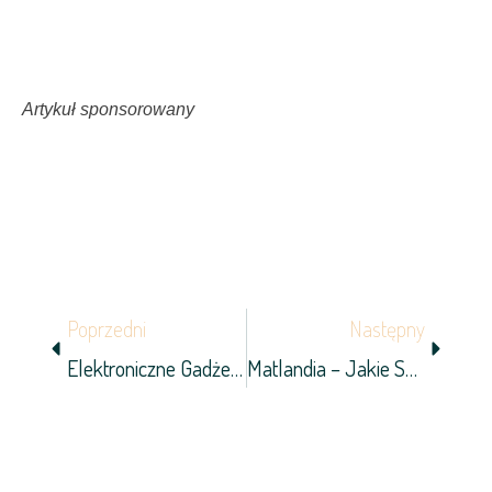
Artykuł sponsorowany
Prev
Next
Poprzedni
Następny
Elektroniczne Gadżety, O Których Marzy Każde Dziecko!
Matlandia – Jakie Są Korzyści Z Tego Programu?