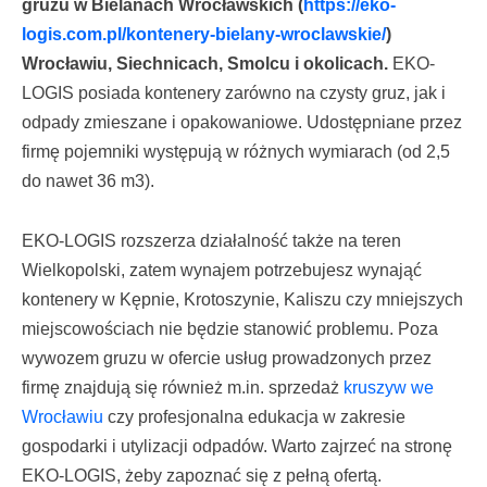
gruzu w Bielanach Wrocławskich (
https://eko-
logis.com.pl/kontenery-bielany-wroclawskie/
)
Wrocławiu, Siechnicach, Smolcu i okolicach.
EKO-
LOGIS posiada kontenery zarówno na czysty gruz, jak i
odpady zmieszane i opakowaniowe. Udostępniane przez
firmę pojemniki występują w różnych wymiarach (od 2,5
do nawet 36 m
3
).
EKO-LOGIS rozszerza działalność także na teren
Wielkopolski, zatem wynajem potrzebujesz wynająć
kontenery w Kępnie, Krotoszynie, Kaliszu czy mniejszych
miejscowościach nie będzie stanowić problemu. Poza
wywozem gruzu w ofercie usług prowadzonych przez
firmę znajdują się również m.in. sprzedaż
kruszyw we
Wrocławiu
czy profesjonalna edukacja w zakresie
gospodarki i utylizacji odpadów. Warto zajrzeć na stronę
EKO-LOGIS, żeby zapoznać się z pełną ofertą.