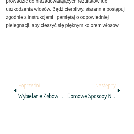
prowadzić do niezadowalających rezultatów lub
uszkodzenia włosów. Bądź cierpliwy, starannie postępuj
zgodnie z instrukcjami i pamiętaj o odpowiedniej
pielęgnacji, aby cieszyć się pięknym kolorem włosów.
Prev
Next
Poprzedni
Następny
Wybielanie Zębów W Łodzi — Jakie Są Przeciwwskazania Do Wykonania Zabiegu?
Domowe Sposoby Na Rozjaśnienie Włosów