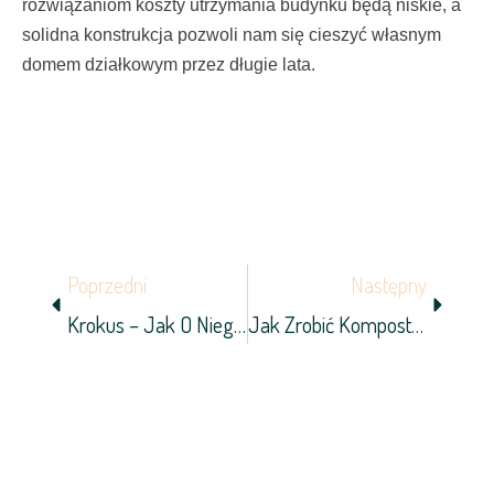
rozwiązaniom koszty utrzymania budynku będą niskie, a
solidna konstrukcja pozwoli nam się cieszyć własnym
domem działkowym przez długie lata.
Prev
Next
Poprzedni
Następny
Krokus – Jak O Niego Dbać I W Jakich Warunkach Sadzić?
Jak Zrobić Kompostownik?